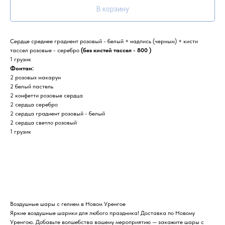
В корзину
Сердце среднее градиент розовый - белый + надпись (черным) + кисти
тассел розовые - серебро
(без кистей тассел - 800 )
1 грузик
Фонтан:
2 розовых макарун
2 белый пастель
2 конфетти розовые сердца
2 сердца серебро
2 сердца градиент розовый - белый
2 сердца светло розовый
1 грузик
Воздушные шары с гелием в Новом Уренгое
Яркие воздушные шарики для любого праздника! Доставка по Новому
Уренгою. Добавьте волшебства вашему мероприятию — закажите шары с