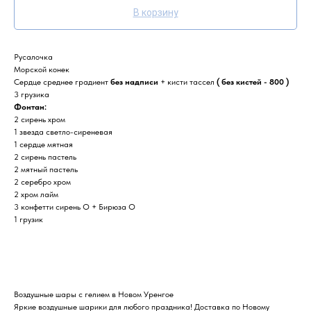
В корзину
Русалочка
Морской конек
Сердце среднее градиент
без надписи
+ кисти тассел
( без кистей - 800 )
3 грузика
Фонтан:
2 сирень хром
1 звезда светло-сиреневая
1 сердце мятная
2 сирень пастель
2 мятный пастель
2 серебро хром
2 хром лайм
3 конфетти сирень О + Бирюза О
1 грузик
Воздушные шары с гелием в Новом Уренгое
Яркие воздушные шарики для любого праздника! Доставка по Новому