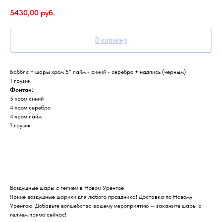
5430,00
руб.
В корзину
Бабблс + шары хром 5" лайм - синий - серебро + надпись (черным)
1 грузик
Фонтан:
5 хром синий
4 хром серебро
4 хром лайм
1 грузик
Воздушные шары с гелием в Новом Уренгое
Яркие воздушные шарики для любого праздника! Доставка по Новому
Уренгою. Добавьте волшебства вашему мероприятию — закажите шары с
гелием прямо сейчас!