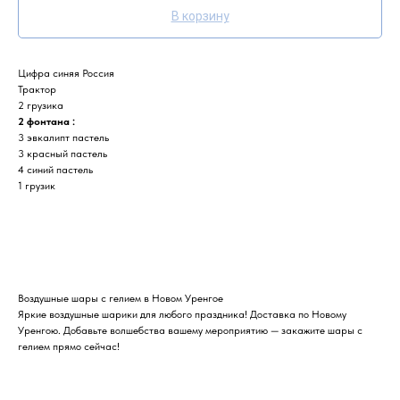
В корзину
Цифра синяя Россия
Трактор
2 грузика
2 фонтана :
3 эвкалипт пастель
3 красный пастель
4 синий пастель
1 грузик
Воздушные шары с гелием в Новом Уренгое
Яркие воздушные шарики для любого праздника! Доставка по Новому
Уренгою. Добавьте волшебства вашему мероприятию — закажите шары с
гелием прямо сейчас!