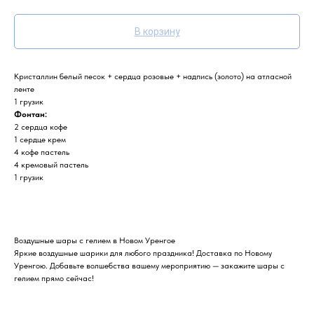
В корзину
Кристаллин белый песок + сердца розовые + надпись (золото) на атласной
ленте
1 грузик
Фонтан:
2 сердца кофе
1 сердце крем
4 кофе пастель
4 кремовый пастель
1 грузик
Воздушные шары с гелием в Новом Уренгое
Яркие воздушные шарики для любого праздника! Доставка по Новому
Уренгою. Добавьте волшебства вашему мероприятию — закажите шары с
гелием прямо сейчас!