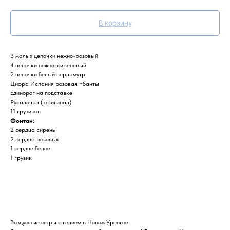
В корзину
3 малых цепочки нежно-розовый
4 цепочки нежно-сиреневый
2 цепочки белый перламутр
Цифра Испания розовая +банты
Единорог на подставке
Русалочка ( оригинал)
11 грузиков
Фонтан:
2 сердца сирень
2 сердца розовых
1 сердце белое
1 грузик
Воздушные шары с гелием в Новом Уренгое