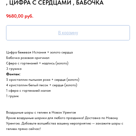
, ЦИФРА С СЕРДЦАМИ , БАБОЧКА
9680,00
руб.
В корзину
Цифра бежевая Испания + золото сердца
Бабочка розовая оригинал
Сфера с гортензией + надпись (золото)
3 грузика
Фонтан:
5 кристаллин пыльная роза + сердце (золото)
4 кристаллин белый песок + сердце (золото)
1 сфера с гортензией малая
1 грузик
Воздушные шары с гелием в Новом Уренгое
Яркие воздушные шарики для любого праздника! Доставка по Новому
Уренгою. Добавьте волшебства вашему мероприятию — закажите шары с
гелием прямо сейчас!