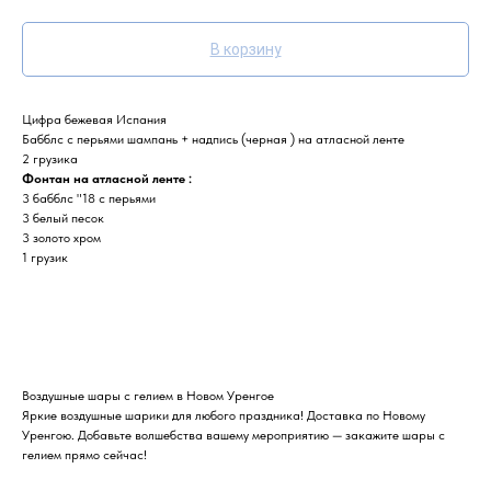
В корзину
Цифра бежевая Испания
Бабблс с перьями шампань + надпись (черная ) на атласной ленте
2 грузика
Фонтан на атласной ленте :
3 бабблс "18 с перьями
3 белый песок
3 золото хром
1 грузик
Воздушные шары с гелием в Новом Уренгое
Яркие воздушные шарики для любого праздника! Доставка по Новому
Уренгою. Добавьте волшебства вашему мероприятию — закажите шары с
гелием прямо сейчас!