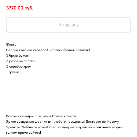
3770,00
руб.
В корзину
Фонтан:
Сердце среднее серебро+ надпись (белая-розовая)
3 браш фуксия
3 розовый пастель
3 серебро хром
1 грузик
Воздушные шары с гелием в Новом Уренгое
Яркие воздушные шарики для любого праздника! Доставка по Новому
Уренгою. Добавьте волшебства вашему мероприятию — закажите шары с
гелием прямо сейчас!