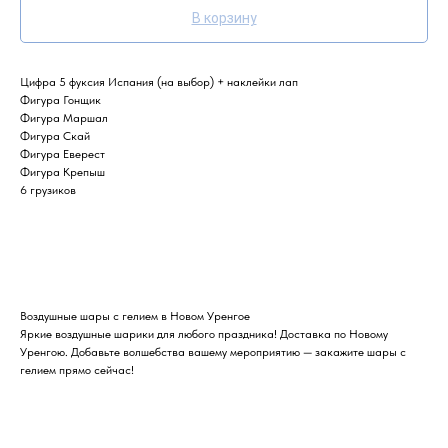
В корзину
Цифра 5 фуксия Испания (на выбор) + наклейки лап
Фигура Гонщик
Фигура Маршал
Фигура Скай
Фигура Еверест
Фигура Крепыш
6 грузиков
Воздушные шары с гелием в Новом Уренгое
Яркие воздушные шарики для любого праздника! Доставка по Новому
Уренгою. Добавьте волшебства вашему мероприятию — закажите шары с
гелием прямо сейчас!