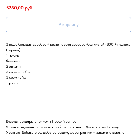
5280,00
руб.
В корзину
Звезда большая серебро + кисти тассел серебро (без кистей -800)+ надпись
(черная)
1 грузик
Фонтан:
2 эвкалипт
3 хром серебро
3 хром лайм
1грузик
Воздушные шары с гелием в Новом Уренгое
Яркие воздушные шарики для любого праздника! Доставка по Новому
Уренгою. Добавьте волшебства вашему мероприятию — закажите шары с