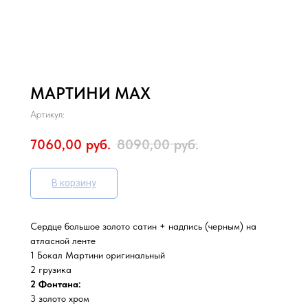
МАРТИНИ МАХ
Артикул:
7060,00
руб.
8090,00
руб.
В корзину
Сердце большое золото сатин + надпись (черным) на
атласной ленте
1 Бокал Мартини оригинальный
2 грузика
2 Фонтана:
3 золото хром