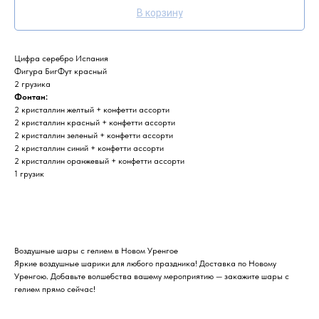
В корзину
Цифра серебро Испания
Фигура БигФут красный
2 грузика
Фонтан:
2 кристаллин желтый + конфетти ассорти
2 кристаллин красный + конфетти ассорти
2 кристаллин зеленый + конфетти ассорти
2 кристаллин синий + конфетти ассорти
2 кристаллин оранжевый + конфетти ассорти
1 грузик
Воздушные шары с гелием в Новом Уренгое
Яркие воздушные шарики для любого праздника! Доставка по Новому
Уренгою. Добавьте волшебства вашему мероприятию — закажите шары с
гелием прямо сейчас!