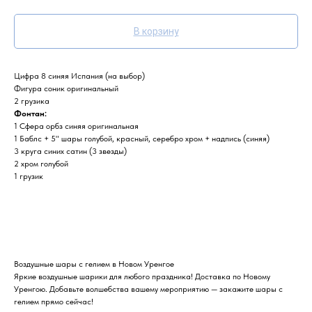
В корзину
Цифра 8 синяя Испания (на выбор)
Фигура соник оригинальный
2 грузика
Фонтан:
1 Сфера орбз синяя оригинальная
1 Баблс + 5" шары голубой, красный, серебро хром + надпись (синяя)
3 круга синих сатин (3 звезды)
2 хром голубой
1 грузик
Воздушные шары с гелием в Новом Уренгое
Яркие воздушные шарики для любого праздника! Доставка по Новому
Уренгою. Добавьте волшебства вашему мероприятию — закажите шары с
гелием прямо сейчас!