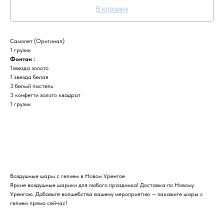
В корзину
Самолет (Оригинал)
1 грузик
Фонтан :
1звезда золото
1 звезда белая
3 белый пастель
3 конфетти золото квадрат
1 грузик
Воздушные шары с гелием в Новом Уренгое
Яркие воздушные шарики для любого праздника! Доставка по Новому
Уренгою. Добавьте волшебства вашему мероприятию — закажите шары с
гелием прямо сейчас!