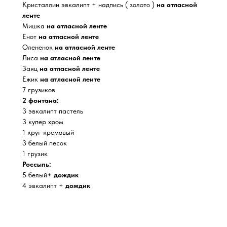
Кристаллин эвкалипт + надпись ( золото )
на атласной
ленте
Мишка
на атласной ленте
Енот
на атласной ленте
Олененок
на атласной ленте
Лиса
на атласной ленте
Заяц
на атласной ленте
Ежик
на атласной ленте
7 грузиков
2 фонтана:
3 эвкалипт пастель
3 купер хром
1 круг кремовый
3 белый песок
1 грузик
Россыпь:
5 белый+
дождик
4 эвкалипт +
дождик