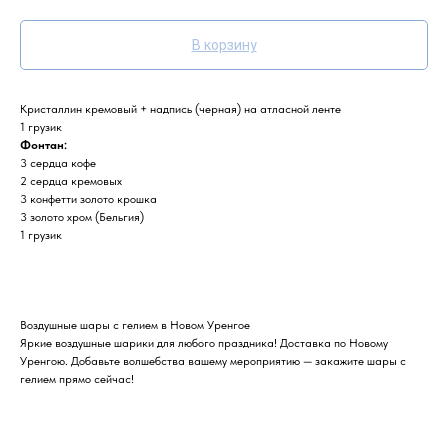
В корзину
Кристаллин кремовый + надпись (черная) на атласной ленте
1 грузик
Фонтан:
3 сердца кофе
2 сердца кремовых
3 конфетти золото крошка
3 золото хром (Бельгия)
1 грузик
Воздушные шары с гелием в Новом Уренгое
Яркие воздушные шарики для любого праздника! Доставка по Новому
Уренгою. Добавьте волшебства вашему мероприятию — закажите шары с
гелием прямо сейчас!