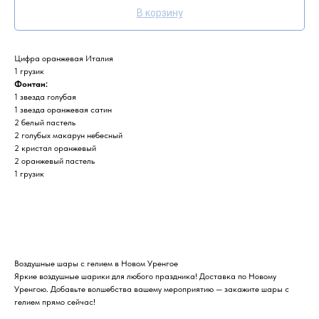
В корзину
Цифра оранжевая Италия
1 грузик
Фонтан:
1 звезда голубая
1 звезда оранжевая сатин
2 белый пастель
2 голубых макарун небесный
2 кристал оранжевый
2 оранжевый пастель
1 грузик
Воздушные шары с гелием в Новом Уренгое
Яркие воздушные шарики для любого праздника! Доставка по Новому
Уренгою. Добавьте волшебства вашему мероприятию — закажите шары с
гелием прямо сейчас!