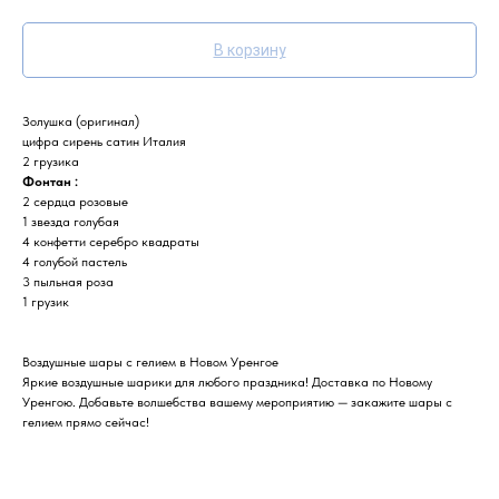
В корзину
Золушка (оригинал)
цифра сирень сатин Италия
2 грузика
Фонтан :
2 сердца розовые
1 звезда голубая
4 конфетти серебро квадраты
4 голубой пастель
3 пыльная роза
1 грузик
Воздушные шары с гелием в Новом Уренгое
Яркие воздушные шарики для любого праздника! Доставка по Новому
Уренгою. Добавьте волшебства вашему мероприятию — закажите шары с
гелием прямо сейчас!