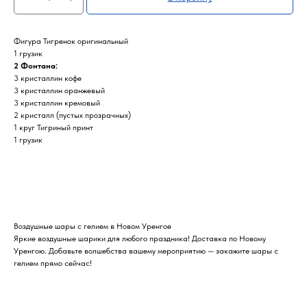
Фигура Тигренок оригинальный
1 грузик
2 Фонтана:
3 кристаллин кофе
3 кристаллин оранжевый
3 кристаллин кремовый
2 кристалл (пустых прозрачных)
1 круг Тигриный принт
1 грузик
Воздушные шары с гелием в Новом Уренгое
Яркие воздушные шарики для любого праздника! Доставка по Новому
Уренгою. Добавьте волшебства вашему мероприятию — закажите шары с
гелием прямо сейчас!