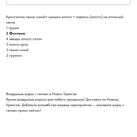
Кристаллин темно синий+ крошка золото + надпись (золото) на атласной
ленте
1 грузик
2 Фонтана:
4 звезды золото сатин
3 золото хром
3 темно синий
2 грузика
Воздушные шары с гелием в Новом Уренгое
Яркие воздушные шарики для любого праздника! Доставка по Новому
Уренгою. Добавьте волшебства вашему мероприятию — закажите шары с
гелием прямо сейчас!