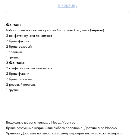
В корзину
Фонтан :
бабблс + перья фуксия - розовый - сирень + надпись (черная)
3 конфетти фуксия пенопласт
2 браш фуксия
2 браш розовый
1 ррзовый
1 грузик
2 Фонтана:
2 конфетти фуксия пенопласт
2 браш фуксия
2 браш розовый
2 розовый пастель
1 грузик
Воздушные шары с гелием в Новом Уренгое
Яркие воздушные шарики для любого праздника! Доставка по Новому
Уренгою. Добавьте волшебства вашему мероприятию — закажите шары с