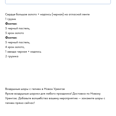
Сердце большое золото + надпись (черная) на атласной ленте
1 грузик
Фонтан
:
5 черный пастель,
5 хром золото
Фонтан
:
5 черный пастель,
4 хром золото,
1 звезда черная + надпись
2 грузика
Воздушные шары с гелием в Новом Уренгое
Яркие воздушные шарики для любого праздника! Доставка по Новому
Уренгою. Добавьте волшебства вашему мероприятию — закажите шары с
гелием прямо сейчас!