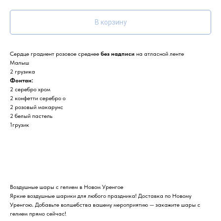
В корзину
Сердце градиент розовое среднее
без надписи
на атласной ленте
Малыш
2 грузика
Фонтан:
2 серебро хром
2 конфетти серебро о
2 розовый макарунс
2 белый пастель
1грузик
Воздушные шары с гелием в Новом Уренгое
Яркие воздушные шарики для любого праздника! Доставка по Новому
Уренгою. Добавьте волшебства вашему мероприятию — закажите шары с
гелием прямо сейчас!