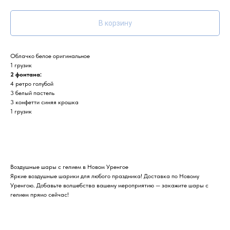
В корзину
Облачко белое оригинальное
1 грузик
2 фонтана:
4 ретро голубой
3 белый пастель
3 конфетти синяя крошка
1 грузик
Воздушные шары с гелием в Новом Уренгое
Яркие воздушные шарики для любого праздника! Доставка по Новому
Уренгою. Добавьте волшебства вашему мероприятию — закажите шары с
гелием прямо сейчас!