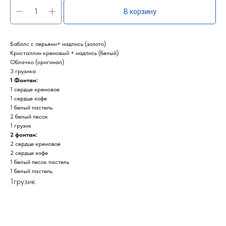
В корзину
Бабллс с перьями+ надпись (золото)
Кристаллин кремовый + надпись (белый)
Облачко (оригинал)
3 грузика
1 Фонтан:
1 сердце кремовое
1 сердце кофе
1 белый пастель
2 белый песок
1 грузик
2 фонтан:
2 сердце кремовое
2 сердце кофе
1 белый песок пастель
1 белый пастель
1грузик