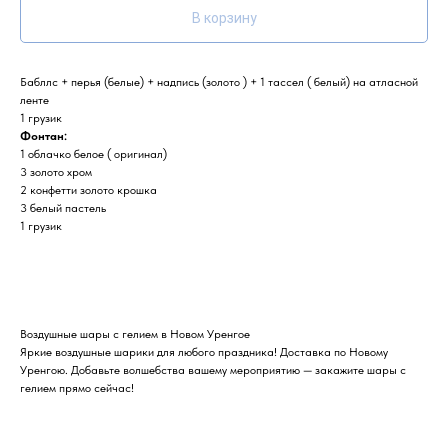
В корзину
Бабллс + перья (белые) + надпись (золото ) + 1 тассел ( белый) на атласной
ленте
1 грузик
Фонтан:
1 облачко белое ( оригинал)
3 золото хром
2 конфетти золото крошка
3 белый пастель
1 грузик
Воздушные шары с гелием в Новом Уренгое
Яркие воздушные шарики для любого праздника! Доставка по Новому
Уренгою. Добавьте волшебства вашему мероприятию — закажите шары с
гелием прямо сейчас!