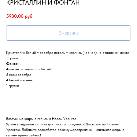
КРИСТАЛЛИН И ФОНТАН
5930,00
руб.
В корзину
Кристаллин белый + серебро поталь + надпись (черная) на атлалсной ленте
1 грузик
Фонтан:
4конфетти пенопласт белый
5 хром серебро
4 белый пастель
1 грузик
Воздушные шары с гелием в Новом Уренгое
Яркие воздушные шарики для любого праздника! Доставка по Новому
Уренгою. Добавьте волшебства вашему мероприятию — закажите шары с
гелием прямо сейчас!