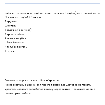
Бабллс + перья нежно-голубые-белые + надпись (голубая) на атласной ленте
Полумесяц голубой + 1 тассел
2 грузика
Фонтан:
1 облачко ( оригинал)
4 хром серебро
2 звезды голубые
4 белый пастель
4 голубой пастель
1 грузик
Воздушные шары с гелием в Новом Уренгое
Яркие воздушные шарики для любого праздника! Доставка по Новому
Уренгою. Добавьте волшебства вашему мероприятию — закажите шары с
гелием прямо сейчас!