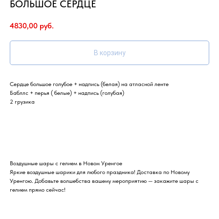
БОЛЬШОЕ СЕРДЦЕ
4830,00
руб.
В корзину
Сердце большое голубое + надпись (белая) на атласной ленте
Бабллс + перья ( белые) + надпись (голубая)
2 грузика
Воздушные шары с гелием в Новом Уренгое
Яркие воздушные шарики для любого праздника! Доставка по Новому
Уренгою. Добавьте волшебства вашему мероприятию — закажите шары с
гелием прямо сейчас!