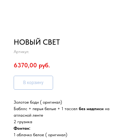
НОВЫЙ СВЕТ
Артикул:
6370,00
руб.
В корзину
Золотое боди ( оригинал)
Бабллс + перья белые + 1 тассел
без надписи
на
атласной ленте
2 грузика
Фонтан:
1 облачко белое ( оригинал)