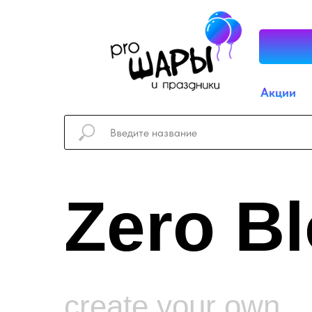
Акции
Zero B
create your own