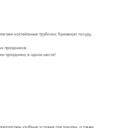
агаем коктейльные трубочки, бумажную посуду,
ых праздников.
ии праздника, в одном месте!
редлагаем удобные условия для покупки, а также