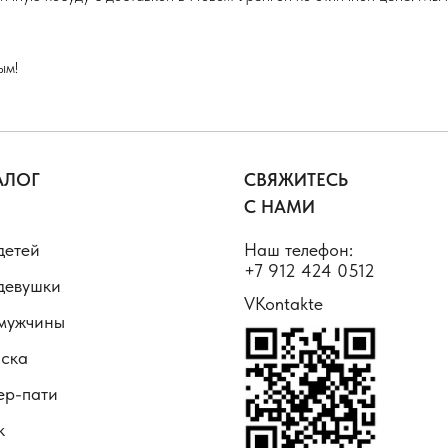
ым!
АЛОГ
СВЯЖИТЕСЬ
С НАМИ
детей
Наш телефон:
+7 912 424 0512
девушки
VKontakte
мужчины
ска
ер-пати
к